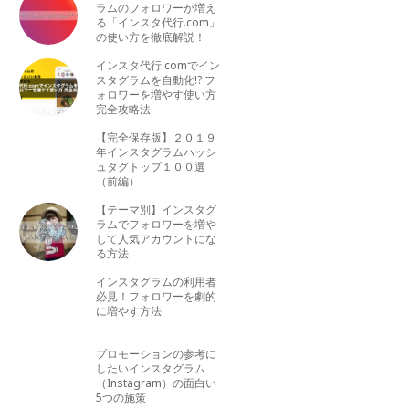
ラムのフォロワーが増え
る「インスタ代行.com」
の使い方を徹底解説！
インスタ代行.comでイン
スタグラムを自動化!? フ
ォロワーを増やす使い方
完全攻略法
【完全保存版】２０１９
年インスタグラムハッシ
ュタグトップ１００選
（前編）
【テーマ別】インスタグ
ラムでフォロワーを増や
して人気アカウントにな
る方法
インスタグラムの利用者
必見！フォロワーを劇的
に増やす方法
プロモーションの参考に
したいインスタグラム
（Instagram）の面白い
5つの施策