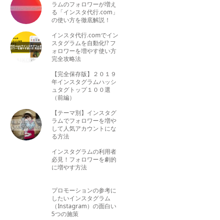
ラムのフォロワーが増え
る「インスタ代行.com」
の使い方を徹底解説！
インスタ代行.comでイン
スタグラムを自動化!? フ
ォロワーを増やす使い方
完全攻略法
【完全保存版】２０１９
年インスタグラムハッシ
ュタグトップ１００選
（前編）
【テーマ別】インスタグ
ラムでフォロワーを増や
して人気アカウントにな
る方法
インスタグラムの利用者
必見！フォロワーを劇的
に増やす方法
プロモーションの参考に
したいインスタグラム
（Instagram）の面白い
5つの施策