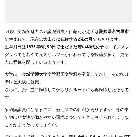
明るい笑顔が魅力の衆議院議員・伊藤たかえ氏は
愛知県名古屋市
で生まれて、現在は
犬山市に在住する2児の母
でもあります。
生年月日は
1975年6月30日でまだまだ若い40代女子
で、インスタ
グラムでも若くて元気なパワーが伝わってくる投稿が多く、見る
人に元気を配っているようです。
大学は、
金城学院大学文学部国文学科
を卒業しており、その後は
テレビ大阪
に就職。
さらに、資生堂に転職してからリクルートにも再転職したそうで
す。
衆議院議員になるまでに、短期間での転職がありますが、その中
でやはり女性が働きやすい環境についても考えさせられるような
ことがあったのでしょうか。
テレビ大阪で働いているときは、
第1回ザ・ドキュメンタリーでT