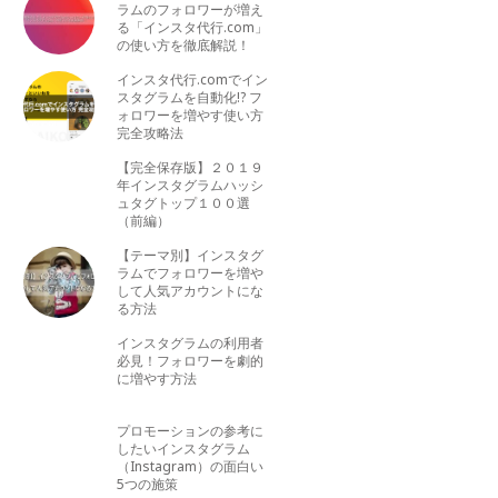
ラムのフォロワーが増え
る「インスタ代行.com」
の使い方を徹底解説！
インスタ代行.comでイン
スタグラムを自動化!? フ
ォロワーを増やす使い方
完全攻略法
【完全保存版】２０１９
年インスタグラムハッシ
ュタグトップ１００選
（前編）
【テーマ別】インスタグ
ラムでフォロワーを増や
して人気アカウントにな
る方法
インスタグラムの利用者
必見！フォロワーを劇的
に増やす方法
プロモーションの参考に
したいインスタグラム
（Instagram）の面白い
5つの施策