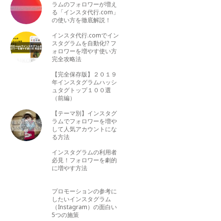
ラムのフォロワーが増え
る「インスタ代行.com」
の使い方を徹底解説！
インスタ代行.comでイン
スタグラムを自動化!? フ
ォロワーを増やす使い方
完全攻略法
【完全保存版】２０１９
年インスタグラムハッシ
ュタグトップ１００選
（前編）
【テーマ別】インスタグ
ラムでフォロワーを増や
して人気アカウントにな
る方法
インスタグラムの利用者
必見！フォロワーを劇的
に増やす方法
プロモーションの参考に
したいインスタグラム
（Instagram）の面白い
5つの施策