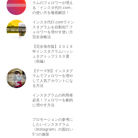
ラムのフォロワーが増え
る「インスタ代行.com」
の使い方を徹底解説！
インスタ代行.comでイン
スタグラムを自動化!? フ
ォロワーを増やす使い方
完全攻略法
【完全保存版】２０１９
年インスタグラムハッシ
ュタグトップ１００選
（前編）
【テーマ別】インスタグ
ラムでフォロワーを増や
して人気アカウントにな
る方法
インスタグラムの利用者
必見！フォロワーを劇的
に増やす方法
プロモーションの参考に
したいインスタグラム
（Instagram）の面白い
5つの施策