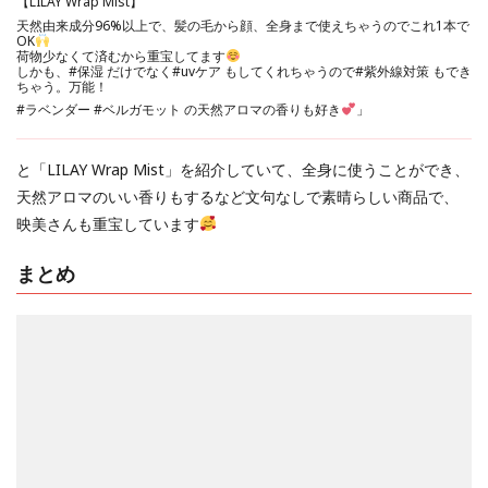
【LILAY Wrap Mist】
天然由来成分96%以上で、髪の毛から顔、全身まで使えちゃうのでこれ1本で
OK
荷物少なくて済むから重宝してます
しかも、
#保湿
だけでなく
#uvケア
もしてくれちゃうので
#紫外線対策
もでき
ちゃう。万能！
#ラベンダー
#ベルガモット
の天然アロマの香りも好き
」
と「LILAY Wrap Mist」を紹介していて、全身に使うことができ、
天然アロマのいい香りもするなど文句なしで素晴らしい商品で、
映美さんも重宝しています
まとめ