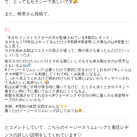
て、とってもセクシーで美しいです
また、映実さん投稿で、
「
#ヨガ
インストラクターの方が監修されている
#着圧レギンス
。
ヨガをもう15年以上やってるんだけど
#美脚
#美姿勢
に大事なのは
#骨盤
だ
なと思う。
ヨガを始める前はウエストの高さが違って、脚の長さも違ったんだけどいっ
しょになったよ。
毎日ヨガに行けたらいいけどそれも難しいしそもそも体を動かすのが苦手な
人もいるよね
#イージースリムレッグ
は履くだけで適切に圧をかけてくれるので
#ふくらは
ぎ
や
#膝下リンパ
を刺激してくれて
#むくみ改善
になるよ。
しっかり支えてくれるけど締め付けられてる感じはないからマッサージされ
てるみたいに気持ちいい
私はお家で過ごす時や寝る特に履いてるけど、たくさん歩くときやスキニー
履きたい時に下に履いておくと疲れにくくなるよ。
骨盤を意識させてくれるから
#ウォーキング
やヨガの時に履くのも美姿勢キ
ープのためにいいかも！
美脚、
#理想の体型
目指すみんな
履くだけイージースリムレッグ試してみてね
」
とコメントしていて、こちらのイージースリムレッグと着圧レギ
ンスの詳しい説明をしてくれています♡