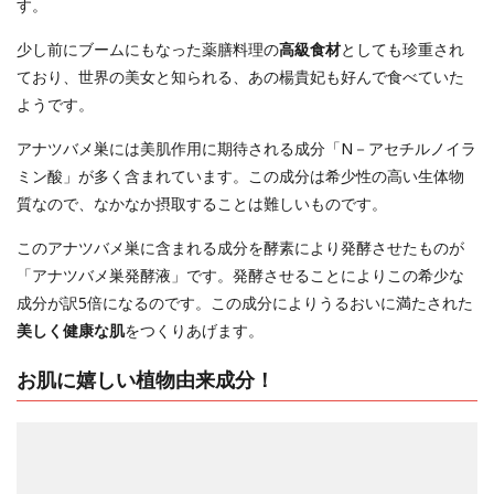
す。
少し前にブームにもなった薬膳料理の
高級食材
としても珍重され
ており、世界の美女と知られる、あの楊貴妃も好んで食べていた
ようです。
アナツバメ巣には美肌作用に期待される成分「N－アセチルノイラ
ミン酸」が多く含まれています。この成分は希少性の高い生体物
質なので、なかなか摂取することは難しいものです。
このアナツバメ巣に含まれる成分を酵素により発酵させたものが
「アナツバメ巣発酵液」です。発酵させることによりこの希少な
成分が訳5倍になるのです。この成分によりうるおいに満たされた
美しく健康な肌
をつくりあげます。
お肌に嬉しい植物由来成分！