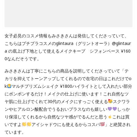
女子必見のコスメ情報もみさきさんは発信してくださっていて、
こちらはプチプラコスメのglintaura（グリントオーラ）@glintaur
a の底上げ下地として使えるメイクキープ シフォンベース ¥160
0なんだそうです。
みさきさんは丁寧にこちらの商品を説明してくださっていて「テ
カリを抑えてトーンアップしてくれるので在宅の日はこれだけでo
k
マルチプリズムシェイク ¥1800ハイライトとして入れたい部分
にポンポンするだけ！メイクの仕上げに使います！これ自然なツ
ヤ肌に仕上げでくれて30代のメイクにすっごく使える
スクワラ
ンやヒアルロン酸配合でうるおいプラスなのも嬉しい
しっか
り保湿してくれるから自然なツヤ感がでるんだと思う
これは買
いですよ
アイシャドウにも使えるからコスパ
」と絶賛され
ています。