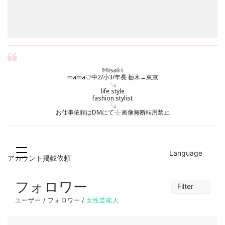
𝕄𝕚𝕤𝕒𝕜𝕚
mama♡中2/小3/年長 栃木↔︎東京
𓂅
life style
fashion stylist
𓂅
お仕事依頼はDMにて𓇼画像無断転用禁止