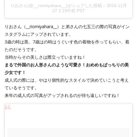
りおさん(@__riomiyahara__)がシェアした投稿
–
2016 11月
27 2:19午前 PST
りおさん（__riomiyahara__）と弟さんの七五三の際の写真がイン
スタグラムにアップされています。
3歳の時は黒、7歳はの時はうぐいす色の着物を作ってもらい、着
たのだそうです。
当時からその美しさは際立っていますね！
まるで外国のお人形さんのような可愛さ！おめめもぱっちりの美
少女です！
成人式の際には、やはり個性的なスタイルで決めていこうと考え
ているそうです。
来年の成人式の写真がアップされるのが待ち遠しいですね！