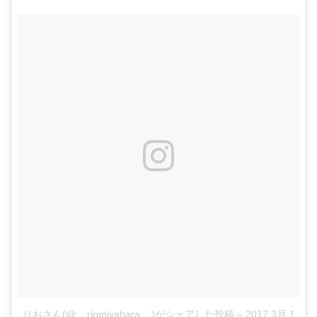
りおさん(@__riomiyahara__)がシェアした投稿
–
2017 3月 1