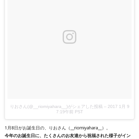
りおさん(@__riomiyahara__)がシェアした投稿
–
2017 1月 9
7:19午前 PST
1月8日がお誕生日の、りおさん（__riomiyahara__）。
今年のお誕生日に、たくさんのお友達から祝福された様子がイン