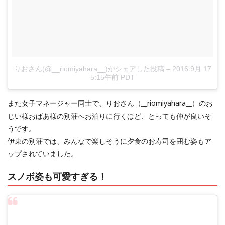
りおさん(@__riomiyahara__)がシェアした投稿
–
2016 9月 17
5:15午前 PDT
また女子マネージャー同士で、りおさん（__riomiyahara__）のお
じい様おばあ様の別荘へお泊りに行くほど、とっても仲が良いそ
うです。
伊東の別荘では、みんなで楽しそうに夕食のお寿司を囲む姿もア
ップされていました。
スノボ姿も可愛すぎる！