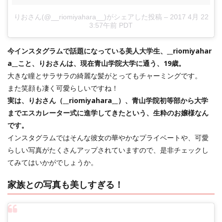
りおさん(@__riomiyahara__)がシェアした投稿
–
2017 4月 22
3:57午前 PDT
今インスタグラムで話題になっている美人大学生、__riomiyahar
a__こと、りおさんは、現在青山学院大学に通う、19歳。
大きな瞳とサラサラの綺麗な髪がとってもチャーミングです。
また笑顔も凄く可愛らしいですね！
実は、りおさん（__riomiyahara__）、青山学院初等部から大学
までエスカレーター式に進学してきたという、生粋のお嬢様なん
です。
インスタグラムではそんな彼女の華やかなプライベートや、可愛
らしい写真がたくさんアップされていますので、是非チェックし
てみてはいかがでしょうか。
家族との写真も美しすぎる！