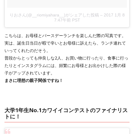
りおさん(@__riomiyahara__)がシェアした投稿
–
2017 1月 8
7:47午前 PST
こちらは、お母様とバースデーランチを楽しんだ際の写真です。
実は、誕生日当日が暇で辛いとお母様に訴えたら、ランチ連れて
いってくれたのだそう。
普段からとっても仲良しな2人、お買い物に行ったり、食事に行っ
たりとインスタグラムには、頻繁にお母様とお出かけした際の様
子がアップされています。
まさに理想の親子関係ですね！
大学1年生No.1カワイイコンテストのファイナリス
トに！