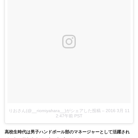
りおさん(@__riomiyahara__)がシェアした投稿
–
2016 3月 11
2:47午前 PST
高校生時代は男子ハンドボール部のマネージャーとして活躍され