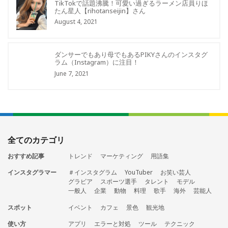
TikTokで話題沸騰！可愛い過ぎるラーメン店員りほ
たん星人【rihotanseijin】さん
August 4, 2021
ダンサーでもあり母でもあるPIKYさんのインスタグ
ラム（Instagram）に注目！
June 7, 2021
全てのカテゴリ
おすすめ記事
トレンド
マーケティング
用語集
インスタグラマー
＃インスタグラム
YouTuber
お笑い芸人
グラビア
スポーツ選手
タレント
モデル
一般人
企業
動物
料理
歌手
海外
芸能人
スポット
イベント
カフェ
景色
観光地
使い方
アプリ
エラーと対処
ツール
テクニック