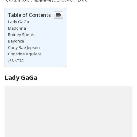
Table of Contents
Lady GaGa
Madonna
Britney Spears
Beyonce
Carly Rae Jepsen
Christina Aguilera
さいごに
Lady GaGa