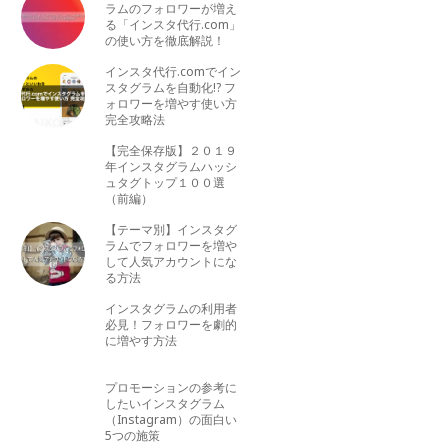
ラムのフォロワーが増え
る「インスタ代行.com」
の使い方を徹底解説！
インスタ代行.comでイン
スタグラムを自動化!? フ
ォロワーを増やす使い方
完全攻略法
【完全保存版】２０１９
年インスタグラムハッシ
ュタグトップ１００選
（前編）
【テーマ別】インスタグ
ラムでフォロワーを増や
して人気アカウントにな
る方法
インスタグラムの利用者
必見！フォロワーを劇的
に増やす方法
プロモーションの参考に
したいインスタグラム
（Instagram）の面白い
5つの施策