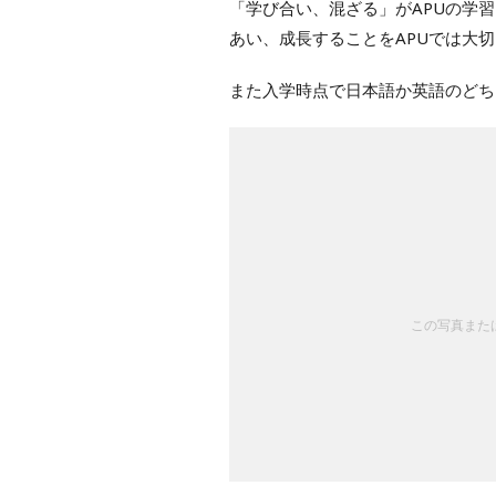
「学び合い、混ざる」がAPUの学
あい、成長することをAPUでは大
また入学時点で日本語か英語のどち
この写真または