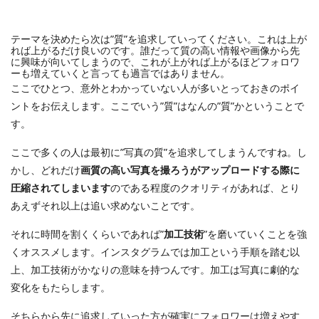
テーマを決めたら次は”質”を追求していってください。これは上が
れば上がるだけ良いのです。誰だって質の高い情報や画像から先
に興味が向いてしまうので、これが上がれば上がるほどフォロワ
ーも増えていくと言っても過言ではありません。
ここでひとつ、意外とわかっていない人が多いとっておきのポイ
ントをお伝えします。ここでいう”質”はなんの”質”かということで
す。
ここで多くの人は最初に”写真の質”を追求してしまうんですね。し
かし、どれだけ
画質の高い写真を撮ろうがアップロードする際に
圧縮されてしまいます
のである程度のクオリティがあれば、とり
あえずそれ以上は追い求めないことです。
それに時間を割くくらいであれば”
加工技術
”を磨いていくことを強
くオススメします。インスタグラムでは加工という手順を踏む以
上、加工技術がかなりの意味を持つんです。加工は写真に劇的な
変化をもたらします。
そちらから先に追求していった方が確実にフォロワーは増えやす