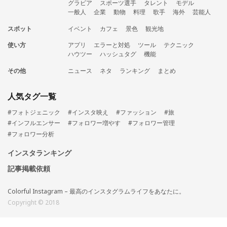
グラビア
スポーツ選手
タレント
モデル
一般人
企業
動物
料理
歌手
海外
芸能人
スポット
イベント
カフェ
景色
観光地
使い方
アプリ
エラーと対処
ツール
テクニック
ハウツー
ハッシュタグ
機能
その他
ニュース
ネタ
ランキング
まとめ
人気タグ一覧
#フォトジェニック
#インスタ映え
#ファッション
#旅
#インフルエンサー
#フォロワー増やす
#フォロワー管理
#フォロワー分析
インスタランキング
記事掲載依頼
Colorful Instagram – 最高のインスタグラムライフをあなたに。
Copyright © 2018