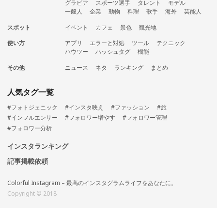
グラビア
スポーツ選手
タレント
モデル
一般人
企業
動物
料理
歌手
海外
芸能人
スポット
イベント
カフェ
景色
観光地
使い方
アプリ
エラーと対処
ツール
テクニック
ハウツー
ハッシュタグ
機能
その他
ニュース
ネタ
ランキング
まとめ
人気タグ一覧
#フォトジェニック
#インスタ映え
#ファッション
#旅
#インフルエンサー
#フォロワー増やす
#フォロワー管理
#フォロワー分析
インスタランキング
記事掲載依頼
Colorful Instagram – 最高のインスタグラムライフをあなたに。
Copyright © 2018