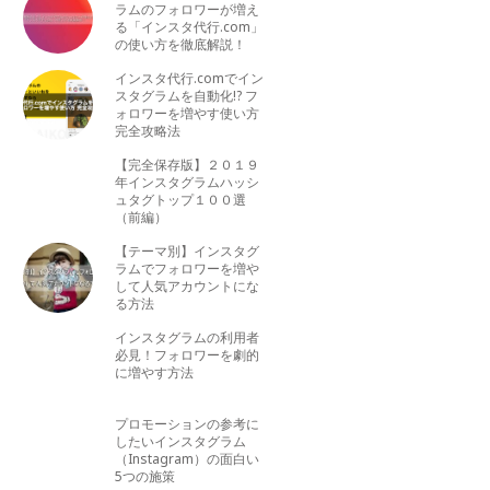
ラムのフォロワーが増え
る「インスタ代行.com」
の使い方を徹底解説！
インスタ代行.comでイン
スタグラムを自動化!? フ
ォロワーを増やす使い方
完全攻略法
【完全保存版】２０１９
年インスタグラムハッシ
ュタグトップ１００選
（前編）
【テーマ別】インスタグ
ラムでフォロワーを増や
して人気アカウントにな
る方法
インスタグラムの利用者
必見！フォロワーを劇的
に増やす方法
プロモーションの参考に
したいインスタグラム
（Instagram）の面白い
5つの施策